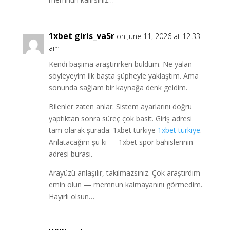
1xbet giris_vaSr
on June 11, 2026 at 12:33
am
Kendi başıma araştırırken buldum. Ne yalan
söyleyeyim ilk başta şüpheyle yaklaştım. Ama
sonunda sağlam bir kaynağa denk geldim.
Bilenler zaten anlar. Sistem ayarlarını doğru
yaptıktan sonra süreç çok basit. Giriş adresi
tam olarak şurada: 1xbet türkiye
1xbet türkiye
.
Anlatacağım şu ki — 1xbet spor bahislerinin
adresi burası.
Arayüzü anlaşılır, takılmazsınız. Çok araştırdım
emin olun — memnun kalmayanını görmedim.
Hayırlı olsun…