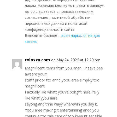
лицам. Нажимая кнопку «отправить заявку»,
вы соглашаетесь с пользовательским
соглашением, политикой обработки
персональных данных и политикой
конфиденциальности сайта.
Выяснить больше –
врач нарколог на дом
казань
roloxxx.com
on May 24, 2026 at 12:29 pm
Magnificent items from you, man. I haave bee
awsare yourr
stuftf prioor tto annd yoou aree simplky too
magnificent.
I actually like whatt you’ve bohght here, relly
like what yyou aare
sayong and thhe wayy wherewin you say it.
Yoou aree making it entertainning andd you
continue too tale care of too keep itt sensible.