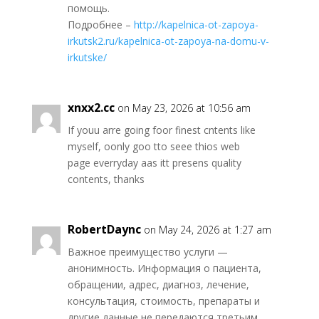
помощь.
Подробнее –
http://kapelnica-ot-zapoya-
irkutsk2.ru/kapelnica-ot-zapoya-na-domu-v-
irkutske/
xnxx2.cc
on May 23, 2026 at 10:56 am
If youu arre going foor finest cntents like
myself, oonly goo tto seee thios web
page everryday aas itt presens quality
contents, thanks
RobertDaync
on May 24, 2026 at 1:27 am
Важное преимущество услуги —
анонимность. Информация о пациента,
обращении, адрес, диагноз, лечение,
консультация, стоимость, препараты и
другие данные не передаются третьим