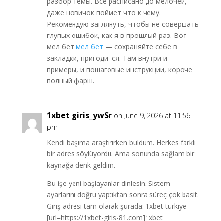
разбор темы. Всё расписано до мелочей,
даже новичок поймет что к чему.
Рекомендую заглянуть, чтобы не совершать
глупых ошибок, как я в прошлый раз. Вот
мел бет
мел бет
— сохраняйте себе в
закладки, пригодится. Там внутри и
примеры, и пошаговые инструкции, короче
полный фарш.
1xbet giris_ywSr
on June 9, 2026 at 11:56
pm
Kendi başıma araştırırken buldum. Herkes farklı
bir adres söylüyordu. Ama sonunda sağlam bir
kaynağa denk geldim.
Bu işe yeni başlayanlar dinlesin. Sistem
ayarlarını doğru yaptıktan sonra süreç çok basit.
Giriş adresi tam olarak şurada: 1xbet türkiye
[url=https://1xbet-giris-81.com]1xbet