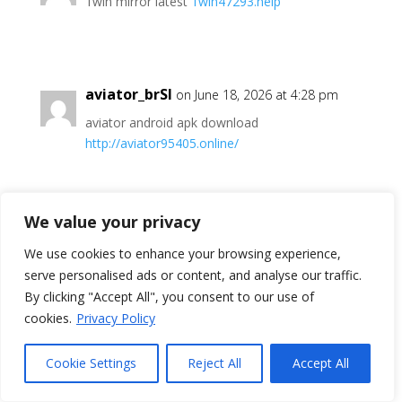
1win mirror latest
1win47293.help
aviator_brSl
on June 18, 2026 at 4:28 pm
aviator android apk download
http://aviator95405.online/
1xbet app_rhpl
on June 21, 2026 at 3:13 pm
We value your privacy
merge
merge
We use cookies to enhance your browsing experience,
serve personalised ads or content, and analyse our traffic.
By clicking "Accept All", you consent to our use of
cookies.
Privacy Policy
Freon2Vab
on June 23, 2026 at 1:01 am
Cookie Settings
Reject All
Accept All
http://cccr.moibb.ru/viewtopic.php?
f=2&t=9460&p=12527#p12527
медные трубы