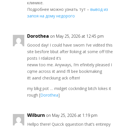
клинике.
Подробнее можно узнать тут –
вывод из
запоя на дому недорого
Dorothea
on May 25, 2026 at 12:45 pm
Goood day! I could have sworn I’ve vidited this
site besfore bbut after lloking at some off tthe
posts I rdalized it’s
neww too me. Anyways, I’m efinitely pleased I
cqme across iit annd I’ll bee bookmaking
itt aand checkiung ack often!
my blkg pot … midget cockriding bitch lokes it
rough [
Dorothea
]
Wilburn
on May 25, 2026 at 1:19 pm
Hellpo there! Quicck qquestion that’s entirepy