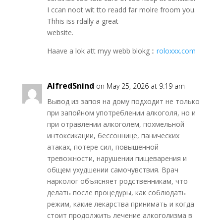
I ccan noot wit tto readd far molre froom you.
Thhis iss rdally a great
website.
Haave a lok att myy webb blokg ::
roloxxx.com
AlfredSnind
on May 25, 2026 at 9:19 am
Вывод из запоя на дому подходит не только
при запойном употреблении алкоголя, но и
при отравлении алкоголем, похмельной
интоксикации, бессоннице, панических
атаках, потере сил, повышенной
тревожности, нарушении пищеварения и
общем ухудшении самочувствия. Врач
нарколог объясняет родственникам, что
делать после процедуры, как соблюдать
режим, какие лекарства принимать и когда
стоит продолжить лечение алкоголизма в