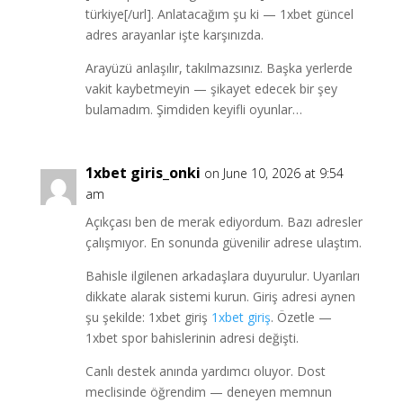
türkiye[/url]. Anlatacağım şu ki — 1xbet güncel
adres arayanlar işte karşınızda.
Arayüzü anlaşılır, takılmazsınız. Başka yerlerde
vakit kaybetmeyin — şikayet edecek bir şey
bulamadım. Şimdiden keyifli oyunlar…
1xbet giris_onki
on June 10, 2026 at 9:54
am
Açıkçası ben de merak ediyordum. Bazı adresler
çalışmıyor. En sonunda güvenilir adrese ulaştım.
Bahisle ilgilenen arkadaşlara duyurulur. Uyarıları
dikkate alarak sistemi kurun. Giriş adresi aynen
şu şekilde: 1xbet giriş
1xbet giriş
. Özetle —
1xbet spor bahislerinin adresi değişti.
Canlı destek anında yardımcı oluyor. Dost
meclisinde öğrendim — deneyen memnun