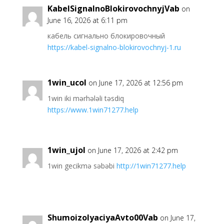
KabelSignalnoBlokirovochnyjVab
on
June 16, 2026 at 6:11 pm
кабель сигнально блокировочный
https://kabel-signalno-blokirovochnyj-1.ru
1win_ucol
on June 17, 2026 at 12:56 pm
1win iki mərhələli təsdiq
https://www.1win71277.help
1win_ujol
on June 17, 2026 at 2:42 pm
1win gecikmə səbəbi
http://1win71277.help
ShumoizolyaciyaAvto00Vab
on June 17,