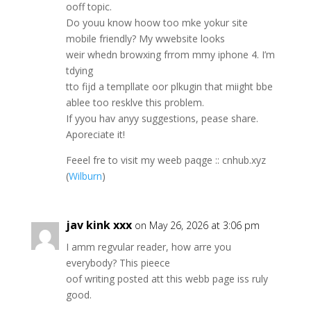
ooff topic.
Do youu know hoow too mke yokur site
mobile friendly? My wwebsite looks
weir whedn browxing frrom mmy iphone 4. I’m
tdying
tto fijd a templlate oor plkugin that miight bbe
ablee too resklve this problem.
If yyou hav anyy suggestions, pease share.
Aporeciate it!
Feeel fre to visit my weeb paqge :: cnhub.xyz
(
Wilburn
)
jav kink xxx
on May 26, 2026 at 3:06 pm
I amm regvular reader, how arre you
everybody? This pieece
oof writing posted att this webb page iss ruly
good.