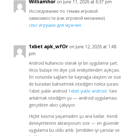
Williamhor
on June 11, 2026 at 6:37 pm
Исследование по темам игровой
зависимости (как игровой механики)
секс игрушки для мужчин
1xbet apk_wfOr
on June 12, 2026 at 1:48
pm
Android kullanıcısı olarak iyi bir uygulama şart.
Virüs bulaşır mı diye çok endişelendim açıkçası.
En sonunda sağlam bir kaynağa ulaştım ve size
de buradan bahsetmek istediğim nokta şurası:
1xbet yukle android
1xbet yukle android
. Yani
anlatmak istediğim şu — android uygulaması
gerçekten akıcı çalışıyor.
Hiçbir kasma yaşamadım şu ana kadar. Kendi
deneyimlerimi aktarıyorum size — en güvenilir
uygulama bu oldu artık. Şimdiden iyi şanslar ve