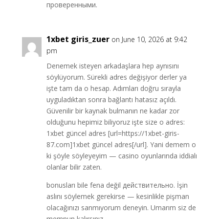
проверенными.
1xbet giris_zuer
on June 10, 2026 at 9:42
pm
Denemek isteyen arkadaşlara hep aynısını
söylüyorum. Sürekli adres değişiyor derler ya
işte tam da o hesap. Adımları doğru sırayla
uyguladıktan sonra bağlantı hatasız açıldı.
Güvenilir bir kaynak bulmanın ne kadar zor
olduğunu hepimiz biliyoruz işte size o adres:
1xbet güncel adres [url=https://1xbet-giris-
87.com]1xbet güncel adres[/url]. Yani demem o
ki şöyle söyleyeyim — casino oyunlarında iddialı
olanlar bilir zaten.
bonusları bile fena değil действительно. İşin
aslını söylemek gerekirse — kesinlikle pişman
olacağınızı sanmıyorum deneyin. Umarım siz de
memnun kalırsınız…